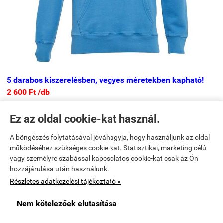
5 darabos kiszerelésben, vegyes méretekben kapható!
2 600 Ft /db
Ez az oldal cookie-kat használ.
A böngészés folytatásával jóváhagyja, hogy használjunk az oldal
TERMÉKEK

működéséhez szükséges cookie-kat. Statisztikai, marketing célú
vagy személyre szabással kapcsolatos cookie-kat csak az Ön
hozzájárulása után használunk.
Kezdőlap
|
Bemutatkozás
|
Elérhetőségek
Részletes adatkezelési tájékoztató »
markasruhanagyker.com -
Multi Média Box Kft.
-
ÁSZF
-
Adatkezelési
Nem kötelezőek elutasítása
tájékoztató