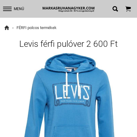


MENÜ

»
FÉRFI polcos termékek
Levis férfi pulóver 2 600 Ft